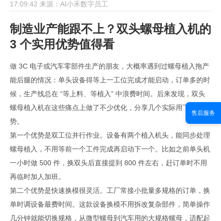
17:09:42
来源：AI小禾数字员工
制造业产能跟不上？双头螺母植入机的
3 个实用优势值得看
做 3C 电子或汽车零部件生产的朋友，大概率遇到过螺母植入拖产
能后腿的情况：单头设备得等上一工位完成才能启动，订单多的时
候，生产线总在 “等上料、等植入” 中浪费时间。后来发现，双头
螺母植入机在这些痛点上做了不少优化，分享几个实际用下来的优
售后服务
势。
第一个优势是双工位并行作业。设备有两个植入机头，能同步处理
螺母植入，不用等前一个工件完成再启动下一个。比如之前单头机
一小时做 500 件，换双头后直接提到 800 件左右，赶订单时不用
再临时加人加班。
第二个优势是快速换模很灵活。工厂常接小批量多规格的订单，换
单时调设备最费时间。这款设备换模不用拆改复杂部件，简单操作
几分钟就能切换规格，从微型螺母到汽车用的大规格螺母，适配起