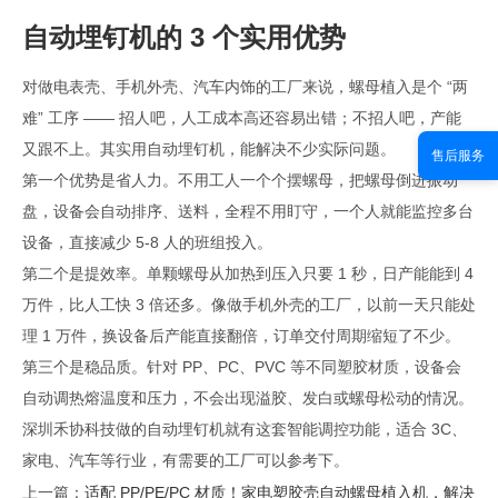
自动埋钉机的 3 个实用优势
对做电表壳、手机外壳、汽车内饰的工厂来说，螺母植入是个 “两
难” 工序 —— 招人吧，人工成本高还容易出错；不招人吧，产能
又跟不上。其实用自动埋钉机，能解决不少实际问题。
售后服务
第一个优势是省人力。不用工人一个个摆螺母，把螺母倒进振动
盘，设备会自动排序、送料，全程不用盯守，一个人就能监控多台
设备，直接减少 5-8 人的班组投入。
第二个是提效率。单颗螺母从加热到压入只要 1 秒，日产能能到 4
万件，比人工快 3 倍还多。像做手机外壳的工厂，以前一天只能处
理 1 万件，换设备后产能直接翻倍，订单交付周期缩短了不少。
第三个是稳品质。针对 PP、PC、PVC 等不同塑胶材质，设备会
自动调热熔温度和压力，不会出现溢胶、发白或螺母松动的情况。
深圳禾协科技做的自动埋钉机就有这套智能调控功能，适合 3C、
家电、汽车等行业，有需要的工厂可以参考下。
上一篇：
适配 PP/PE/PC 材质！家电塑胶壳自动螺母植入机，解决