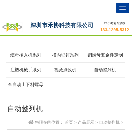
Togg
navig
24小时咨询热线
深圳市禾协科技有限公司
133-1295-5312
螺母植入机系列
模内埋钉系列
铜螺母五金件定制
注塑机械手系列
视觉点数机
自动整列机
全自动上下料螺母
机
自动整列机
您现在的位置：
首页
>
产品展示
>
自动整列机
>