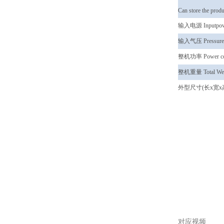
Can store the produ
输入电源 Inputpow
输入气压 Pressure r
整机功率 Power co
整机重量 Total Wei
外型尺寸(长x宽x高)
对应视频