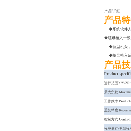
产品详细
产品
特
◆系统软件人
◆螺母植入一致性
◆新型机头，
◆螺母植入后
产品技
Product specifi
运行范围X/Y/ZRun
最大负载 Maximum
工作效率 Productiv
重复精度 Repeat ac
控制方式 Control 
程序储存/单组程