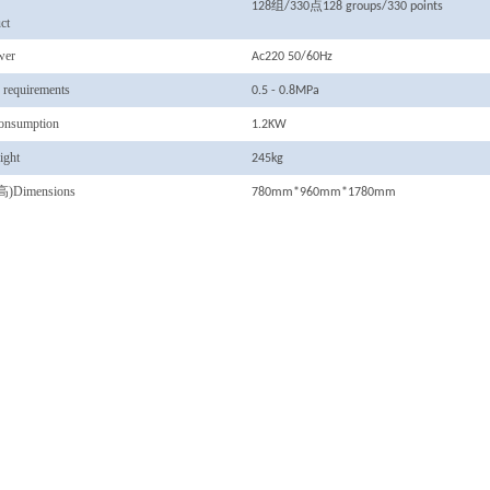
128组/330点128 groups/330 points
ct
er
Ac220 50/60Hz
equirements
0.5 - 0.8MPa
nsumption
1.2KW
ght
245kg
Dimensions
780mm*960mm*1780mm