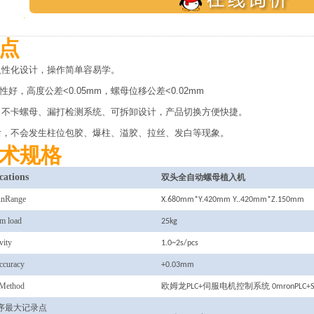
点
性化设计，操作简单容易学。
好，高度公差<0.05mm，螺母位移公差<0.02mm
不卡螺母、漏打检测系统、可拆卸设计，产品切换方便快捷。
，不会发生柱位包胶、爆柱、溢胶、拉丝、发白等现象。
术规格
cations
双头
全自动螺母植入机
Range
X.680mm*Y.420mm Y..420mm*Z.150mm
 load
25kg
ity
1.0~2s/pcs
curacy
+0.03mm
Method
欧姆龙PLC+伺服电机控制系统
0mronPLC+S
序最大记录点