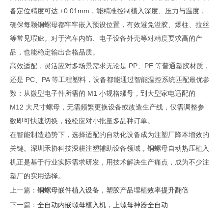
备定位精度可达 ±0.01mm，能精准控制植入深度、压力与温度，
确保每颗铜螺母都牢牢嵌入预设位置，有效避免溢胶、爆柱、拉丝
等常见瑕疵。对于汽车内饰、电子设备外壳等对精度要求高的产
品，也能稳定输出合格品质。
高效适配，灵活应对多场景需求无论是 PP、PE 等普通塑胶材质，
还是 PC、PA 等工程塑料，设备都能通过智能温控系统匹配最优参
数；从微型电子件所需的 M1 小规格螺母，到大型家电适配的
M12 大尺寸螺母，无需频繁更换设备或改造生产线，仅需调整参
数即可快速切换，轻松应对小批量多品种订单。
在智能制造趋势下，选择适配的自动化设备成为注塑厂降本增效的
关键。深圳禾协科技深耕注塑辅助设备领域，铜螺母自动热压植入
机正是基于行业实际需求研发，用技术解决生产痛点，成为不少注
塑厂的实用选择。
上一篇：
铜螺母嵌件植入设备，塑胶产品埋植效率提升翻倍
下一篇：
全自动内嵌螺母植入机，上螺母神器全自动