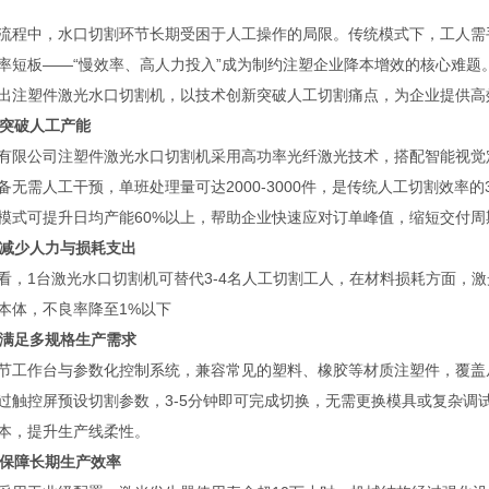
流程中，水口切割环节长期受困于人工操作的局限。传统模式下，工人需
率短板——“慢效率、高人力投入”成为制约注塑企业降本增效的核心难题
出注塑件激光水口切割机，以技术创新突破人工切割痛点，为企业提供高
：突破人工产能
有限公司注塑件激光水口切割机采用高功率光纤激光技术，搭配智能视觉
备无需人工干预，单班处理量可达2000-3000件，是传统人工切割效率的
模式可提升日均产能60%以上，帮助企业快速应对订单峰值，缩短交付周
化：减少人力与损耗支出
看，1台激光水口切割机可替代3-4名人工切割工人，在材料损耗方面，激
本体，不良率降至1%以下
配：满足多规格生产需求
节工作台与参数化控制系统，兼容常见的塑料、橡胶等材质注塑件，覆盖从
过触控屏预设切割参数，3-5分钟即可完成切换，无需更换模具或复杂调
本，提升生产线柔性。
：保障长期生产效率