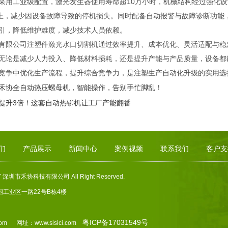
采用工业级配置，激光发生器使用寿命超10万小时，机械结构经过强化设
以上，减少因设备故障导致的停机损失。同时配备自动报警与故障诊断功能
引，降低维护难度，减少技术人员依赖。
有限公司注塑件激光水口切割机通过效率提升、成本优化、灵活适配与稳
无论是减少人力投入、降低材料损耗，还是提升产能与产品质量，设备都
竞争中优化生产流程，提升综合竞争力，是注塑生产自动化升级的实用选
禾协全自动热压螺母机，智能操作，告别手忙脚乱！
提升3倍！这套自动热铆机让工厂产能翻番
们
产品展示
新闻中心
案例视频
联系我们
客户支
017 深圳市禾协科技有限公司 All Right Reserved.
围工业区一路
22
号
B
栋
4
楼
粤ICP备17031549号
.com 网址：www.sisici.com