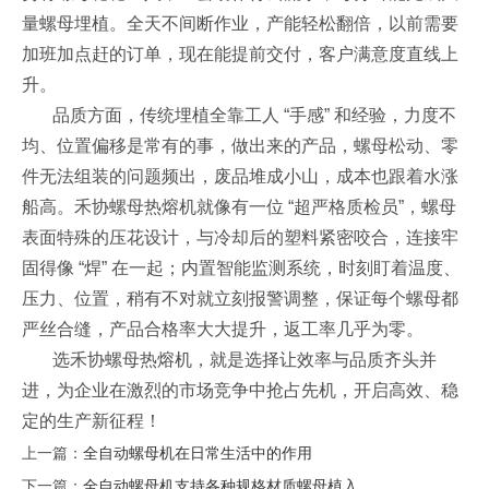
量螺母埋植。全天不间断作业，产能轻松翻倍，以前需要
加班加点赶的订单，现在能提前交付，客户满意度直线上
升。
品质方面，传统埋植全靠工人
“
手感
”
和经验，力度不
均、位置偏移是常有的事，做出来的产品，螺母松动、零
件无法组装的问题频出，废品堆成小山，成本也跟着水涨
船高。禾协螺母热熔机就像有一位
“
超严格质检员
”
，螺母
表面特殊的压花设计，与冷却后的塑料紧密咬合，连接牢
固得像
“
焊
”
在一起；内置智能监测系统，时刻盯着温度、
压力、位置，稍有不对就立刻报警调整，保证每个螺母都
严丝合缝，产品合格率大大提升，返工率几乎为零。
选禾协螺母热熔机，就是选择让效率与品质齐头并
进，为企业在激烈的市场竞争中抢占先机，开启高效、稳
定的生产新征程！
上一篇：
全自动螺母机在日常生活中的作用​
下一篇：
全自动螺母机支持各种规格材质螺母植入