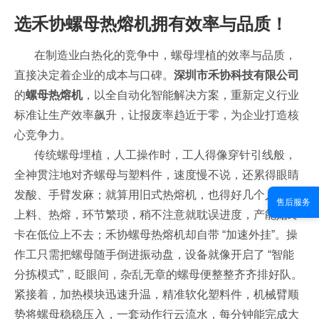
选禾协螺母热熔机拥有效率与品质！
在制造业白热化的竞争中，螺母埋植的效率与品质，
直接决定着企业的成本与口碑。
深圳市禾协科技有限公司
的
螺母热熔机
，以全自动化智能解决方案，重新定义行业
标准让生产效率飙升，让报废率趋近于零，为企业打造核
心竞争力。
传统螺母埋植，人工操作时，工人得像穿针引线般，
全神贯注地对齐螺母与塑料件，速度慢不说，还累得眼睛
发酸、手臂发麻；就算用旧式热熔机，也得好几个人围着
售后服务
上料、热熔，环节繁琐，稍不注意就耽误进度，产能始终
卡在低位上不去
；
禾协螺母热熔机却自带
“
加速外挂
”
。操
作工只需把螺母随手倒进振动盘，设备就像开启了
“
智能
分拣模式
”
，眨眼间，杂乱无章的螺母便整整齐齐排好队。
紧接着，加热模块迅速升温，精准软化塑料件，机械臂顺
势将螺母稳稳压入，一套动作行云流水，每分钟能完成大