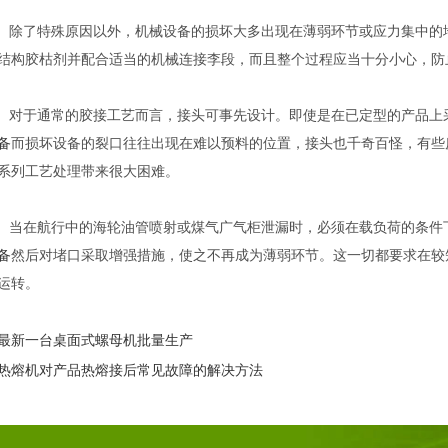
高。除了特殊原因以外，机械设备的损坏大多出现在薄弱环节或应力集中的
结构胶枯剂并配合适当的机械连接李段，而且整个过程应当十分小心，防
大。对于通常的胶接工艺而言，接头可事先设计。即使是在已定型的产品
备
而损坏设备的裂口往往出现在难以预料的位置，接头也千奇百怪，有些庞
系列工艺处理带来很大困难。
紧。当在航行中的海轮油管喷射或煤气广气柜泄漏时，必须在载负荷的条件
备
然后对堵口采取增强措施，使之不再成为薄弱环节。这一切都要求在较
运转。
最新一台桌面式螺母机批量生产
热熔机对产品热熔接后常见故障的解决方法